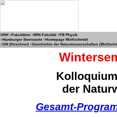
UHH
>
Fakultäten
>
MIN-Fakultät
>
FB Physik
>
Hamburger Sternwarte
>
Homepage Wolfschmidt
>
GN (Kirschner)
>
Geschichte der Naturwissenschaften (Wolfschm
Wintersem
Kolloquium
der Natur
Gesamt-Progra