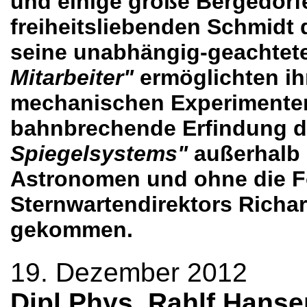
und einige große Bergedorf
freiheitsliebenden Schmidt 
seine unabhängig-geachtete
Mitarbeiter"
ermöglichten ih
mechanischen Experimenten.
bahnbrechende Erfindung 
Spiegelsystems"
außerhalb 
Astronomen und ohne die F
Sternwartendirektors Richa
gekommen.
19. Dezember 2012
Dipl.Phys. Rahlf Hanse