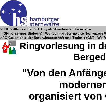
>
UHH
>
MIN-Fakultät
>
FB Physik
>
Hamburger Sternwarte
(
>
(GN, Kirschner, Biologie)
>
Wolfschmidt Sternwarte
Homepage W
(
>
AG Geschichte der Naturwissenschaft und Technik
GNT - Wolf
Ringvorlesung in d
Bergedo
"Von den Anfäng
modernen
organisiert vo