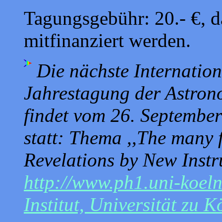
Tagungsgebühr: 20.- €, 
mitfinanziert werden.
Die nächste Internation
Jahrestagung der Astron
findet vom 26. September
statt: Thema ,,The many f
Revelations by New Instr
http://www.ph1.uni-koel
Institut, Universität zu K