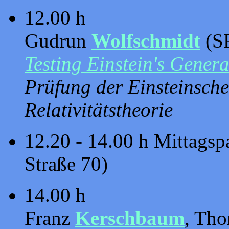
12.00 h
Gudrun
Wolfschmidt
(SP
Testing Einstein's Genera
Prüfung der Einsteinsch
Relativitätstheorie
12.20 - 14.00 h Mittagsp
Straße 70)
14.00 h
Franz
Kerschbaum
, Th