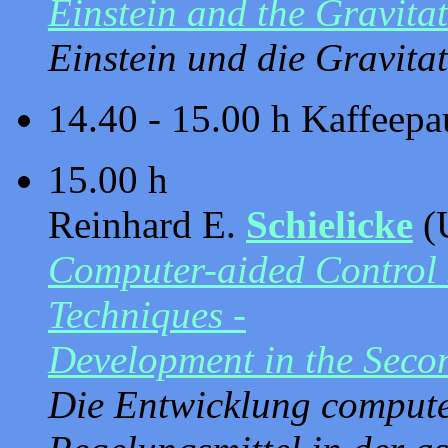
Einstein and the Gravita
Einstein und die Gravita
14.40 - 15.00 h Kaffeepa
15.00 h
Reinhard E.
Schielicke
(U
Computer-aided Control 
Techniques -
Development in the Secon
Die Entwicklung computer