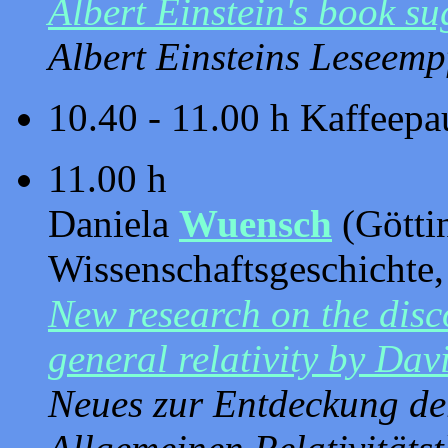
Albert Einstein's book su
Albert Einsteins Leseem
10.40 - 11.00 h Kaffeepa
11.00 h
Daniela
Wuensch
(Göttin
Wissenschaftsgeschichte
New research on the disco
general relativity by Dav
Neues zur Entdeckung de