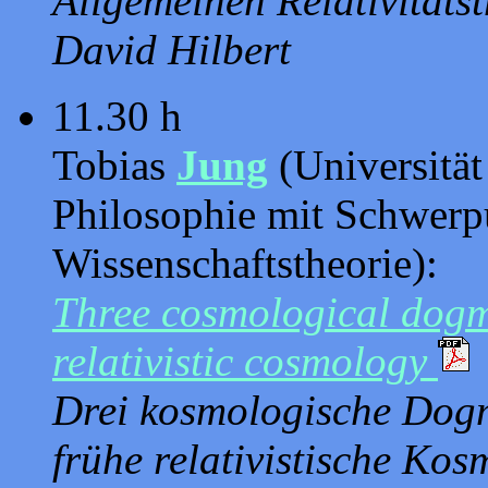
Allgemeinen Relativitäts
David Hilbert
11.30 h
Tobias
Jung
(Universität
Philosophie mit Schwerpu
Wissenschaftstheorie):
Three cosmological dogma
relativistic cosmology
Drei kosmologische Dogme
frühe relativistische Kos