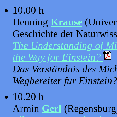
10.00 h
Henning
Krause
(Univer
Geschichte der Naturwiss
The Understanding of Mi
the Way for Einstein?
Das Verständnis des Mic
Wegbereiter für Einstein
10.20 h
Armin
Gerl
(Regensburg