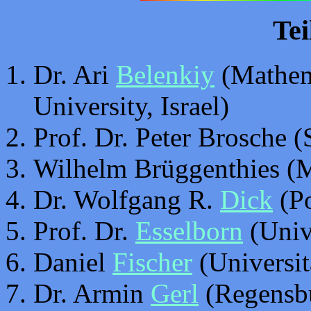
Te
Dr. Ari
Belenkiy
(Mathema
University, Israel)
Prof. Dr. Peter Brosche 
Wilhelm Brüggenthies (
Dr. Wolfgang R.
Dick
(P
Prof. Dr.
Esselborn
(Unive
Daniel
Fischer
(Universit
Dr. Armin
Gerl
(Regensb