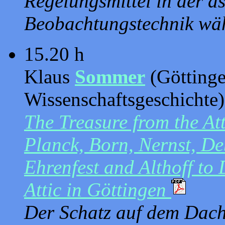
Regelungsmittel in der a
Beobachtungstechnik wäh
15.20 h
Klaus
Sommer
(Göttingen
Wissenschaftsgeschichte)
The Treasure from the Att
Planck, Born, Nernst, De
Ehrenfest and Althoff to 
Attic in Göttingen
Der Schatz auf dem Dachb