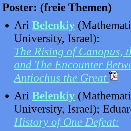
Poster: (freie Themen)
Ari
Belenkiy
(Mathematic
University, Israel):
The Rising of Canopus, t
and The Encounter Betwe
Antiochus the Great
Ari
Belenkiy
(Mathematic
University, Israel); Edua
History of One Defeat: