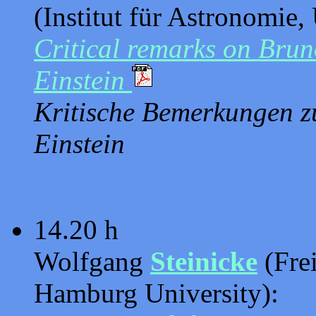
(Institut für Astronomie,
Critical remarks on Brun
Einstein
Kritische Bemerkungen z
Einstein
14.20 h
Wolfgang
Steinicke
(Fre
Hamburg University):