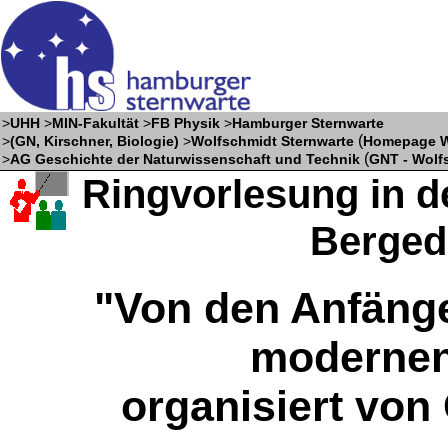
>
UHH
>
MIN-Fakultät
>
FB Physik
>
Hamburger Sternwarte
(
>
(GN, Kirschner, Biologie)
>
Wolfschmidt Sternwarte
Homepage W
(
>
AG Geschichte der Naturwissenschaft und Technik
GNT - Wolf
Ringvorlesung in d
Bergedo
"Von den Anfäng
modernen
organisiert vo