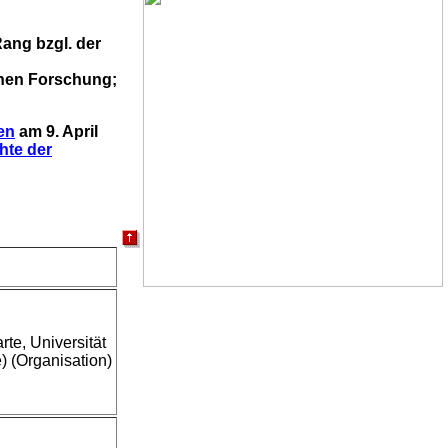
Rang bzgl. der
chen Forschung;
en
am 9. April
hte der
te, Universität
 (Organisation)