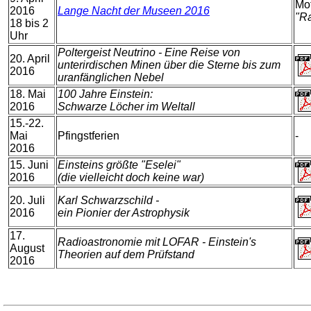
Mot
2016
Lange Nacht der Museen 2016
"R
18 bis 2
Uhr
Poltergeist Neutrino - Eine Reise von
20. April
unterirdischen Minen über die Sterne bis zum
2016
uranfänglichen Nebel
18. Mai
100 Jahre Einstein:
2016
Schwarze Löcher im Weltall
15.-22.
Mai
Pfingstferien
-
2016
15. Juni
Einsteins größte "Eselei"
2016
(die vielleicht doch keine war)
20. Juli
Karl Schwarzschild -
2016
ein Pionier der Astrophysik
17.
Radioastronomie mit LOFAR - Einstein's
August
Theorien auf dem Prüfstand
2016