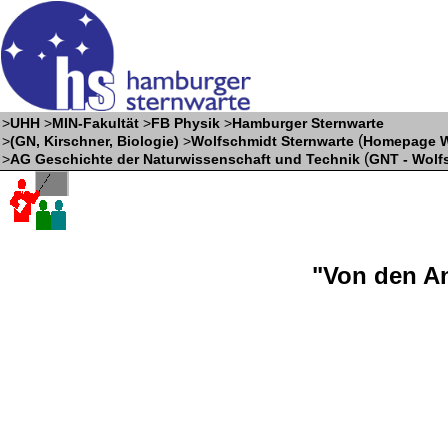
>
UHH
>
MIN-Fakultät
>
FB Physik
>
Hamburger Sternwarte
(
>
(GN, Kirschner, Biologie)
>
Wolfschmidt Sternwarte
Homepage W
(
>
AG Geschichte der Naturwissenschaft und Technik
GNT - Wolf
"Von den A