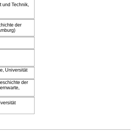
t und Technik,
hichte der
amburg)
, Universität
eschichte der
ernwarte,
versität