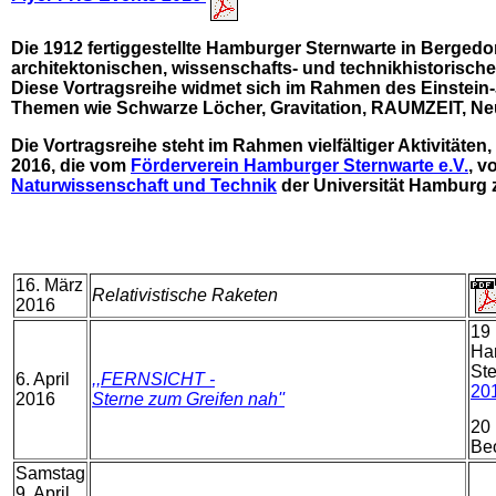
Die 1912 fertiggestellte Hamburger Sternwarte in Bergedor
architektonischen, wissenschafts- und technikhistorisch
Diese Vortragsreihe widmet sich im Rahmen des Einstein
Themen wie Schwarze Löcher, Gravitation, RAUMZEIT, Neu
Die Vortragsreihe steht im Rahmen vielfältiger Aktivitäten,
2016, die vom
Förderverein Hamburger Sternwarte e.V.
, v
Naturwissenschaft und Technik
der Universität Hamburg 
16. März
Relativistische Raketen
2016
19 
Ha
St
6. April
,,FERNSICHT -
20
2016
Sterne zum Greifen nah''
20 
Be
Samstag
9. April