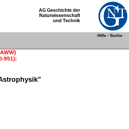
AG Geschichte der
Naturwissenschaft
und Technik
-
Hilfe
Suche
 (AWW)
0-951):
t
Astrophysik"