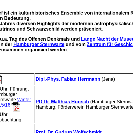
f ist ein kulturhistorisches Ensemble von internationalem 
en Bedeutung.
-Jahres diversen Highlights der modernen astrophysikalis
trinos und Schwarzschild werden präseniert.
 u.a.
Tag des Offenen Denkmals und
Lange Nacht der Muse
on der
Hamburger Sternwarte
und vom
Zentrum für Geschic
zusammen organisiert werden.
Dipl.-Phys. Fabian Herrmann
(Jena)
Uhr: Führung,
mburger
ernwarte
Winter
PD Dr. Matthias Hünsch
(Hamburger Sternwar
15/16
Hamburg, Förderverein Hamburger Sternwarte)
Uhr:
obachtung
Prof. Dr. Gudrun Wolfschmidt