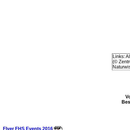
Links: A
(© Zentr
Naturwis
Vo
Bes
Flyer FHS Events 2016