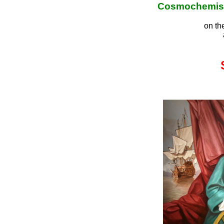
Cosmochemistr
on th