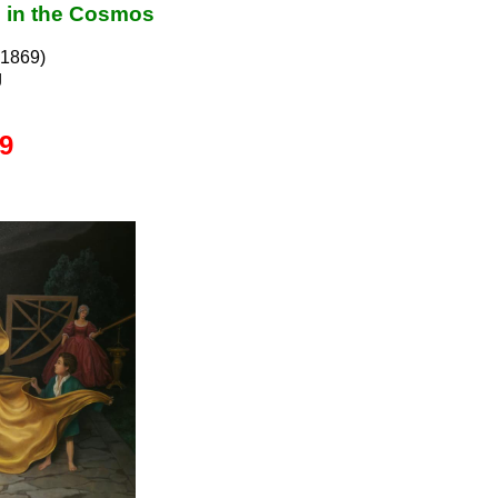
s in the Cosmos
 1869)
g
9