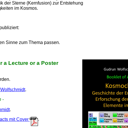
ik der Sterne (Kernfusion) zur Entstehung
gkeiten im Kosmos.
ubliziert:
sten Sinne zum Thema passen.
r a Lecture or a Poster
erden.
Wolfschmidt
.
 -
hmidt
.
racts mit Cover
.