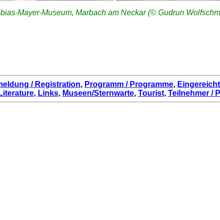
bias-Mayer-Museum, Marbach am Neckar (© Gudrun Wolfschmi
eldung / Registration
,
Programm / Programme
,
Eingereicht
 Literature
,
Links
,
Museen/Sternwarte
,
Tourist
,
Teilnehmer / P