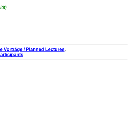
dt)
e Vorträge / Planned Lectures
,
articipants