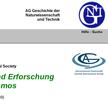
AG Geschichte der
Naturwissenschaft
und Technik
-
Hilfe
Suche
l Society
nd Erforschung
smos
69)