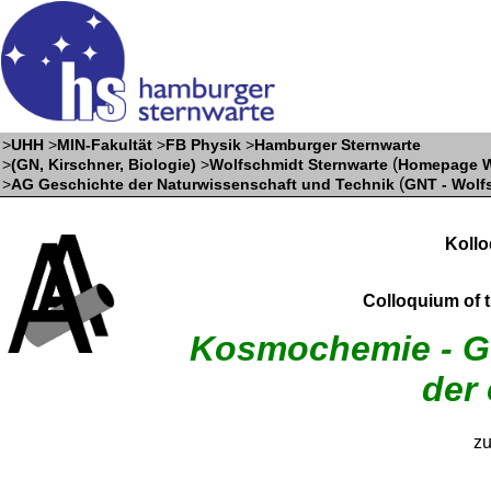
>
UHH
>
MIN-Fakultät
>
FB Physik
>
Hamburger Sternwarte
(
>
(GN, Kirschner, Biologie)
>
Wolfschmidt Sternwarte
Homepage W
(
>
AG Geschichte der Naturwissenschaft und Technik
GNT - Wolf
Koll
Colloquium of 
Kosmochemie - G
der
zu