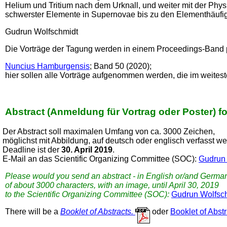
Helium und Tritium nach dem Urknall, und weiter mit der Phys
schwerster Elemente in Supernovae bis zu den Elementhäufi
Gudrun Wolfschmidt
Die Vorträge der Tagung werden in einem Proceedings-Band p
Nuncius Hamburgensis
; Band 50 (2020);
hier sollen alle Vorträge aufgenommen werden, die im weite
Abstract (Anmeldung für Vortrag oder Poster) fo
Der Abstract soll maximalen Umfang von ca. 3000 Zeichen,
möglichst mit Abbildung, auf deutsch oder englisch verfasst w
Deadline ist der
30. April 2019
.
E-Mail an das Scientific Organizing Committee (SOC):
Gudrun 
Please would you send an abstract - in English or/and German
of about 3000 characters, with an image, until April 30, 2019
to the Scientific Organizing Committee (SOC):
Gudrun Wolfsc
There will be a
Booklet of Abstracts.
oder
Booklet of Abst