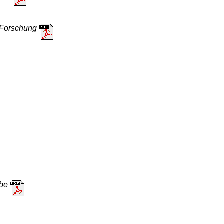
e Forschung
rbe