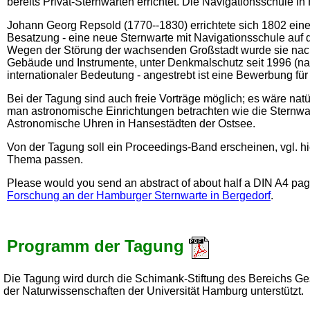
bereits Privat-Sternwarten errichtet. Die Navigationsschule 
Johann Georg Repsold (1770--1830) errichtete sich 1802 ein
Besatzung - eine neue Sternwarte mit Navigationsschule auf 
Wegen der Störung der wachsenden Großstadt wurde sie nach B
Gebäude und Instrumente, unter Denkmalschutz seit 1996 (nat
internationaler Bedeutung - angestrebt ist eine Bewerbung fü
Bei der Tagung sind auch freie Vorträge möglich; es wäre na
man astronomische Einrichtungen betrachten wie die Sternwar
Astronomische Uhren in Hansestädten der Ostsee.
Von der Tagung soll ein Proceedings-Band erscheinen, vgl. hi
Thema passen.
Please would you send an abstract of about half a DIN A4 page
Forschung an der Hamburger Sternwarte in Bergedorf
.
Programm der Tagung
Die Tagung wird durch die Schimank-Stiftung des Bereichs Ge
der Naturwissenschaften der Universität Hamburg unterstützt.