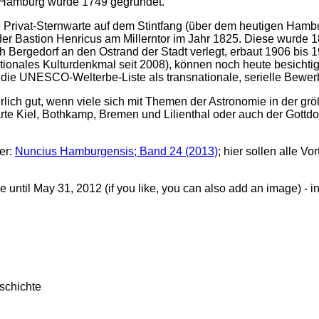
in Hamburg wurde 1749 gegründet.
e Privat-Sternwarte auf dem Stintfang (über dem heutigen Ham
der Bastion Henricus am Millerntor im Jahr 1825. Diese wurde 
ergedorf an den Ostrand der Stadt verlegt, erbaut 1906 bis 191
ionales Kulturdenkmal seit 2008), können noch heute besichtig
r die UNESCO-Welterbe-Liste als transnationale, serielle Bewerb
türlich gut, wenn viele sich mit Themen der Astronomie in der
te Kiel, Bothkamp, Bremen und Lilienthal oder auch der Gottdo
er:
Nuncius Hamburgensis; Band 24 (2013)
; hier sollen alle 
 until May 31, 2012 (if you like, you can also add an image) - i
schichte