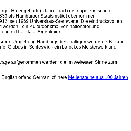
burger Hafengebäde), dann - nach der napoleonischen
1833 als Hamburger Staatsinstitut übernommen.
2, seit 1969 Universitäts-Sternwarte. Die eindrucksvollen
t werden - ein Kulturdenkmal von nationaler und
ung mit La Plata, Argentinien.
 größeren Umgebung Hamburgs beschäftigen würden, z.B. kann
rfer Globus in Schleswig - ein barockes Meisterwerk und
Vorträge aufgenommen werden, die im weitesten Sinne zum
n English or/and German, cf. here
Meilensteine aus 100 Jahren