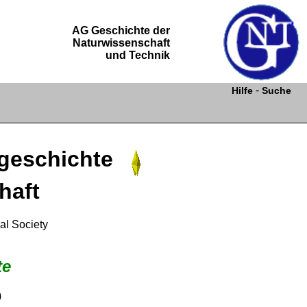
AG Geschichte der
Naturwissenschaft
und Technik
-
Hilfe
Suche
egeschichte
haft
al Society
te
)