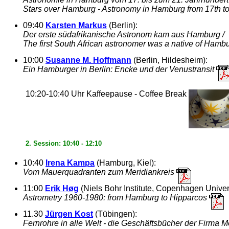
Stars over Hamburg - Astronomy in Hamburg from 17th to
09:40
Karsten Markus
(Berlin):
Der erste südafrikanische Astronom kam aus Hamburg /
The first South African astronomer was a native of Hamb
10:00
Susanne M. Hoffmann
(Berlin, Hildesheim):
Ein Hamburger in Berlin: Encke und der Venustransit
10:20-10:40 Uhr Kaffeepause - Coffee Break
2. Session: 10:40 - 12:10
10:40
Irena Kampa
(Hamburg, Kiel):
Vom Mauerquadranten zum Meridiankreis
11:00
Erik Høg
(Niels Bohr Institute, Copenhagen Univer
Astrometry 1960-1980: from Hamburg to Hipparcos
11.30
Jürgen Kost
(Tübingen):
Fernrohre in alle Welt - die Geschäftsbücher der Firma M