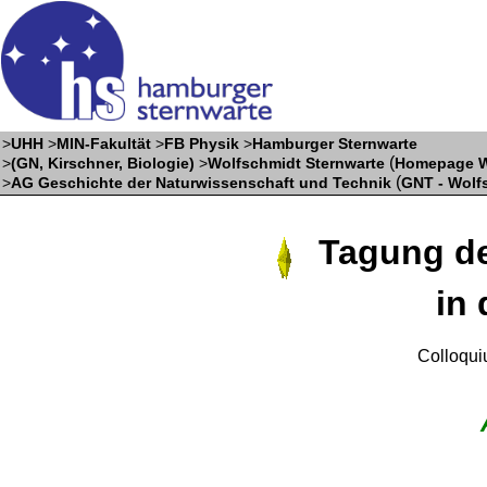
>
UHH
>
MIN-Fakultät
>
FB Physik
>
Hamburger Sternwarte
(
>
(GN, Kirschner, Biologie)
>
Wolfschmidt Sternwarte
Homepage W
(
>
AG Geschichte der Naturwissenschaft und Technik
GNT - Wolf
Tagung de
in
Colloqui