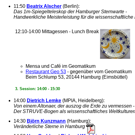
11:50
Beatrix Alscher
(Berlin):
Das 1m-Spiegelteleskop der Hamburger Sternwarte -
Handwerkliche Meisterleistung für die wissenschaftlich
12:10-14:00 Mittagessen - Lunch Break
Mensa und Café im Geomatikum
Restaurant Geo 53
- gegenüber vom Geomatikum
Beim Schlump 53, 20144 Hamburg (Eimsbüttel)
3. Session: 14:00 - 15:30
14:00
Dietrich Lemke
(MPIA, Heidelberg):
Von einem Altonaer, der auszog die Erde zu vermessen -
Der STRUVE-Bogen als wissenschaftliches Weltkulture
14:30
Björn Kunzmann
(Hamburg):
Veränderliche Sterne in Hamburg