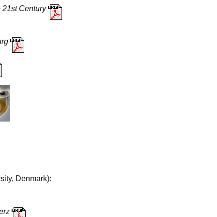
 21st Century
urg
sity, Denmark):
erz