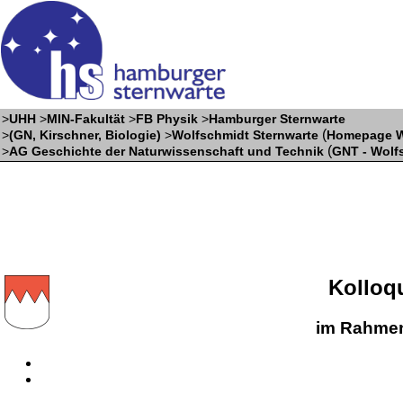
>
UHH
>
MIN-Fakultät
>
FB Physik
>
Hamburger Sternwarte
(
>
(GN, Kirschner, Biologie)
>
Wolfschmidt Sternwarte
Homepage W
(
>
AG Geschichte der Naturwissenschaft und Technik
GNT - Wolf
Kolloq
im Rahmen