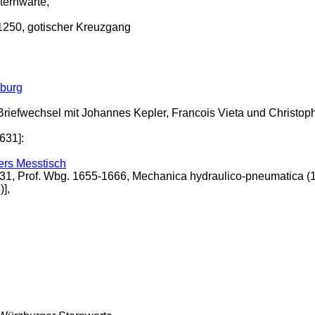
ternwarte,
/1250, gotischer Kreuzgang
zburg
Briefwechsel mit Johannes Kepler, Francois Vieta und Christop
631]:
ers Messtisch
, Prof. Wbg. 1655-1666, Mechanica hydraulico-pneumatica (1657
],