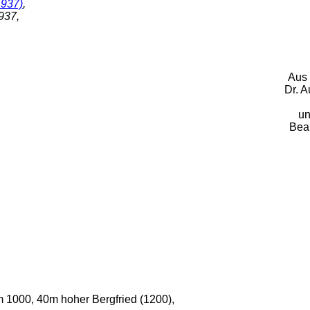
1937)
,
937,
Aus 
Dr. A
un
Bea
m 1000, 40m hoher Bergfried (1200),