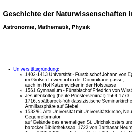
Geschichte der Naturwissenschaften 
Astronomie, Mathematik, Physik
Universitätsgründung
:
1402-1413 Universität - Fürstbischof Johann von Egl
im Großen Löwenhof in der Dominikanergasse,
auch im Hof Katzenwicker in der Hofstrasse
1561 Gymnasium - Fürstbischof Friedrich von Wirs
Jesuitenkolleg (heute Priesterseminar) 1564-1773,
1716, spätbarock-frühklassizistische Seminarkirche
Armillarsphäre auf Giebel
1582/91 Alte Universität mit Universitätskirche, N
Gegenreformator
auf Gelände des ehemaligen St. Ulrichsklosters un
barocker Bibliothekssaal 1722 von Balthasar Neu