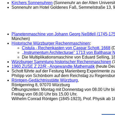
Kirchers Sonnenuhren
(Sonnenuhr an der Alten Universit
Sonnenuhr am Hotel Goldenes Faß, Semmelstraße 13, 
Planetenmaschine von Johann Georg Neßtfell (1745-17
München)
Historische Würzburger Rechenmaschinen
:
Cistula - Rechenkasten von Caspar Schott, 1668
(D
,,Instrumentum Architecturae'' 1713 von Balthasa
Die Multiplikationsmaschine von Eduard Selling, 1
Würzburger Sammlung historischer Rechenmaschinen
(
1960 ZUSE Z 22/R - Angewandte Mathematik
(heute De
Schott führte auf der Festung Marienberg Experimente z
Philipp von Schönborn auf dem Reichstag zu Regensbur
Röntgen-Gedächtnisstätte Würzburg
,
Röntgenring 8, 97070 Würzburg
Öffnungszeiten: Montag mit Donnerstag von 08.00 Uhr bi
Freitag von 08.00 Uhr bis 15.00 Uhr.
Wilhelm Conrad Röntgen (1845-1923), Prof. Physik ab 1