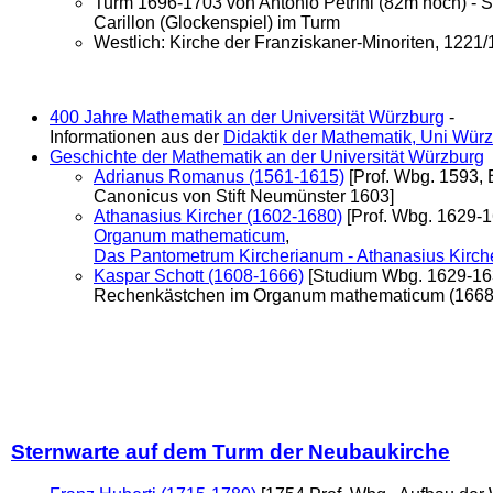
Turm 1696-1703 von Antonio Petrini (82m hoch) - S
Carillon (Glockenspiel) im Turm
Westlich: Kirche der Franziskaner-Minoriten, 1221
400 Jahre Mathematik an der Universität Würzburg
-
Informationen aus der
Didaktik der Mathematik, Uni Wür
Geschichte der Mathematik an der Universität Würzburg
Adrianus Romanus (1561-1615)
[Prof. Wbg. 1593, 
Canonicus von Stift Neumünster 1603]
Athanasius Kircher (1602-1680)
[Prof. Wbg. 1629-1
Organum mathematicum
,
Das Pantometrum Kircherianum - Athanasius Kirch
Kaspar Schott (1608-1666)
[Studium Wbg. 1629-1631
Rechenkästchen im Organum mathematicum (1668)
Sternwarte auf dem Turm der Neubaukirche