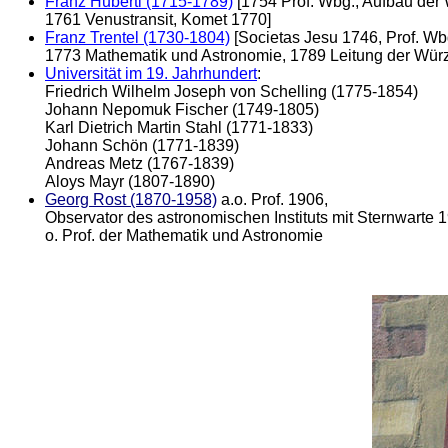
Franz Huberti (1715-1789)
[1754 Prof. Wbg., Aufbau der
1761 Venustransit, Komet 1770]
Franz Trentel (1730-1804)
[Societas Jesu 1746, Prof. Wb
1773 Mathematik und Astronomie, 1789 Leitung der Würz
Universität im 19. Jahrhundert
:
Friedrich Wilhelm Joseph von Schelling (1775-1854)
Johann Nepomuk Fischer (1749-1805)
Karl Dietrich Martin Stahl (1771-1833)
Johann Schön (1771-1839)
Andreas Metz (1767-1839)
Aloys Mayr (1807-1890)
Georg Rost (1870-1958)
a.o. Prof. 1906,
Observator des astronomischen Instituts mit Sternwarte 
o. Prof. der Mathematik und Astronomie