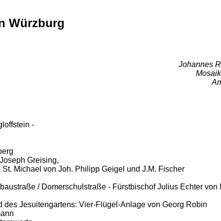
in Würzburg
Johannes R
Mosaik 
Am
offstein -
berg
 Joseph Greising,
 St. Michael von Joh. Philipp Geigel und J.M. Fischer
eubaustraße / Domerschulstraße - Fürstbischof Julius Echter vo
d des Jesuitengartens: Vier-Flügel-Anlage von Georg Robin
mann